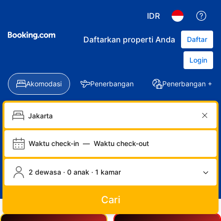
IDR
Daftarkan properti Anda
Daftar
Login
Akomodasi
Penerbangan
Penerbangan + Ho
Waktu check-in
—
Waktu check-out
2 dewasa · 0 anak · 1 kamar
Cari