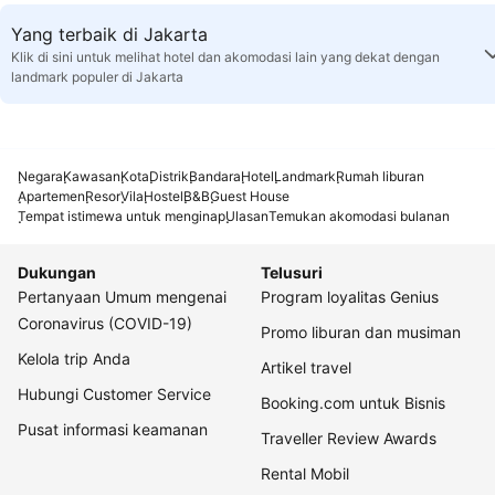
Yang terbaik di Jakarta
Klik di sini untuk melihat hotel dan akomodasi lain yang dekat dengan
landmark populer di Jakarta
Negara
Kawasan
Kota
Distrik
Bandara
Hotel
Landmark
Rumah liburan
Apartemen
Resor
Vila
Hostel
B&B
Guest House
Tempat istimewa untuk menginap
Ulasan
Temukan akomodasi bulanan
Dukungan
Telusuri
Pertanyaan Umum mengenai
Program loyalitas Genius
Coronavirus (COVID-19)
Promo liburan dan musiman
Kelola trip Anda
Artikel travel
Hubungi Customer Service
Booking.com untuk Bisnis
Pusat informasi keamanan
Traveller Review Awards
Rental Mobil