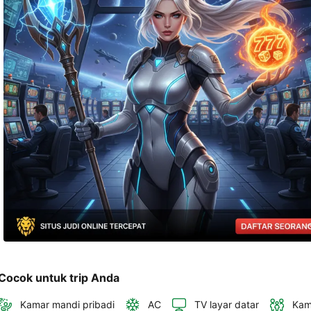
telepon 
dan 
alamat 
akan 
disertakan 
dalam 
konfirmasi 
pemesanan 
dan 
akun 
Anda.
Cocok untuk trip Anda
Kamar mandi pribadi
AC
TV layar datar
Kam