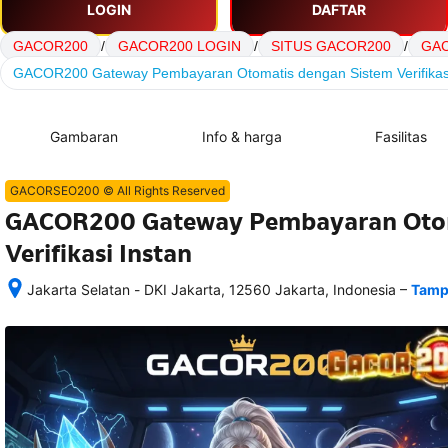
LOGIN
DAFTAR
GACOR200
/
GACOR200 LOGIN
/
SITUS GACOR200
/
GAC
GACOR200 Gateway Pembayaran Otomatis dengan Sistem Verifikasi
Gambaran
Info & harga
Fasilitas
GACORSEO200 © All Rights Reserved
GACOR200 Gateway Pembayaran Otom
Verifikasi Instan
–
Jakarta Selatan - DKI Jakarta, 12560 Jakarta, Indonesia
Tamp
Setelah 
memesan, 
semua 
rincian 
akomodasi 
termasuk 
nomor 